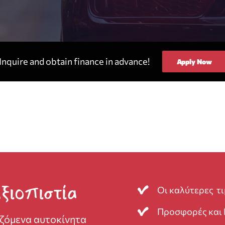
Inquire and obtain finance in advance!
Apply Now
ξιοπιστία
Οι καλύτερες τι
Προσφορές και 
αζόμενα αυτοκίνητα