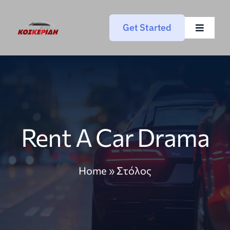
Μετάβαση
στο
Get Started
Toggle
περιεχόμενο
Navigat
Αρχική
Στόλος
Υπηρεσίες
Rent A Car Drama
Εταιρεία
Home
»
Στόλος
Επικοινωνία